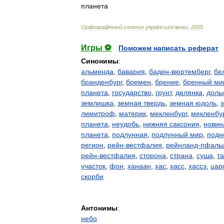
планета
Орфограф
і
чний
словник
української
мови
.
2005
.
Игры ⚽
Поможем написать реферат
Синонимы
:
альменда
,
бавария
,
баден-вюртемберг
,
бе
бранденбург
,
бремен
,
брение
,
бренный ми
планета
,
государство
,
грунт
,
делянка
,
доль
землишка
,
земная твердь
,
земная юдоль
,
лимитроф
,
материк
,
мекленбург
,
мекленбу
планета
,
неудобь
,
нижняя саксония
,
новин
планета
,
подлунная
,
подлунный мир
,
подн
регион
,
рейн-вестфалия
,
рейнланд-пфаль
рейн-вестфалия
,
сторона
,
страна
,
суша
,
т
участок
,
фон
,
ханаан
,
хас
,
хасс
,
хассэ
,
цар
скорби
Антонимы
:
небо