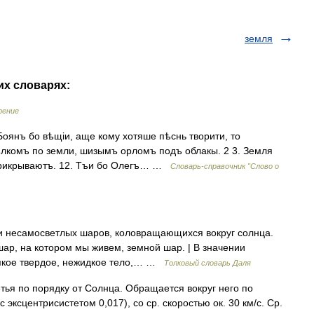
земля
их словарях:
рение
Боянъ бо вѣщіи, аще кому хотяше пѣснь творити, то
ълкомъ по земли, шизымъ орломъ подъ облакы. 2 3. Земля
я прикрываютъ. 12. Тъи бо Олегъ… …
Словарь-справочник "Слово о
и несамосветлых шаров, коловращающихся вокруг солнца.
шар, на котором мы живем, земной шар. | В значении
всякое твердое, нежидкое тело,… …
Толковый словарь Даля
ья по порядку от Солнца. Обращается вокруг него по
с эксцентрисистетом 0,017), со ср. скоростью ок. 30 км/с. Ср.