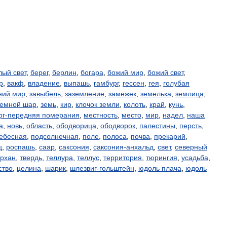
лый свет
,
берег
,
берлин
,
богара
,
божий мир
,
божий свет
,
р
,
вакф
,
владение
,
выпашь
,
гамбург
,
гессен
,
гея
,
голубая
ний мир
,
завыбель
,
заземление
,
замежек
,
земелька
,
землица
,
земной шар
,
земь
,
кир
,
клочок земли
,
колоть
,
край
,
кунь
,
рг-передняя померания
,
местность
,
место
,
мир
,
надел
,
наша
а
,
новь
,
область
,
ободворица
,
ободворок
,
палестины
,
персть
,
ебесная
,
подсолнечная
,
поле
,
полоса
,
почва
,
прекарий
,
ц
,
роспашь
,
саар
,
саксония
,
саксония-анхальд
,
свет
,
северный
архан
,
твердь
,
теллура
,
теллус
,
территория
,
тюрингия
,
усадьба
,
ство
,
целина
,
шарик
,
шлезвиг-гольштейн
,
юдоль плача
,
юдоль