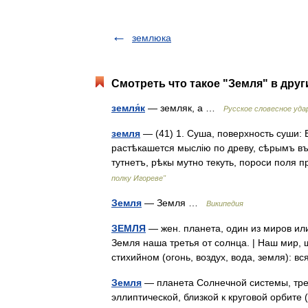
землюка
Смотреть что такое "Земля" в друг
земля́к
— земляк, а …
Русское словесное уда
земля
— (41) 1. Суша, поверхность суши: 
растѣкашется мыслію по древу, сѣрымъ в
тутнетъ, рѣкы мутно текуть, пороси пол
полку Игореве"
Земля
— Земля …
Википедия
ЗЕМЛЯ
— жен. планета, один из миров ил
Земля наша третья от солнца. | Наш мир, 
стихийном (огонь, воздух, вода, земля): 
Земля
— планета Солнечной системы, трет
эллиптической, близкой к круговой орбите (