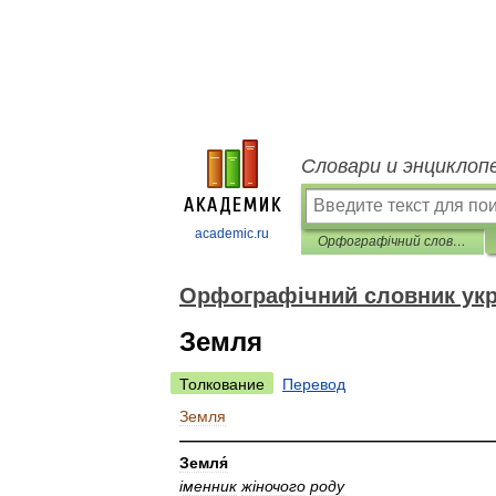
Словари и энциклоп
academic.ru
Орфографічний словник української мови
Орфографічний словник укр
Земля
Толкование
Перевод
Земля
————————————————————
Земля́
і
менник
ж
і
ночого
роду