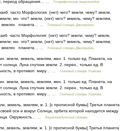
 км, период обращения… …
Географическая энциклопедия
наиб. часто Морфология: (нет) чего? земли, чему? земле,
земле; мн. что? земли, (нет) чего? земель, чему? землям,
м? о землях планета… …
Толковый словарь Дмитриева
наиб. часто Морфология: (нет) чего? земли, чему? земле,
земле; мн. что? земли, (нет) чего? земель, чему? землям,
м? о землях планета… …
Толковый словарь Дмитриева
н. земли, земель, землям, жен. 1. только ед. Планета, на
солнца. Луна спутник земли. 2. перен., только ед. В
ьность, в противоп. миру… …
Толковый словарь Ушакова
н. земли, земель, землям, жен. 1. только ед. Планета, на
солнца. Луна спутник земли. 2. перен., только ед. В
ьность, в противоп. миру… …
Толковый словарь Ушакова
ли, земель, землям; ж. 1. [с прописной буквы] Третья планета
воей оси и вокруг Солнца, орбита которой находится между
Солнца. Окружность… …
Энциклопедический словарь
и, земель, землям; ж. 1. [с прописной буквы] Третья планета