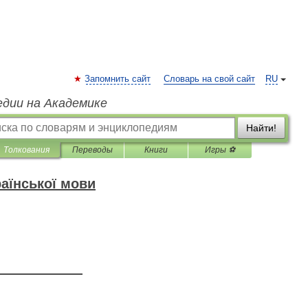
Запомнить сайт
Словарь на свой сайт
RU
едии на Академике
Найти!
Толкования
Переводы
Книги
Игры ⚽
аїнської мови
—————————