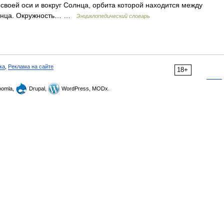
воей оси и вокруг Солнца, орбита которой находится между
Солнца. Окружность… …
Энциклопедический словарь
ка
,
Реклама на сайте
18+
omla,
Drupal,
WordPress, MODx.